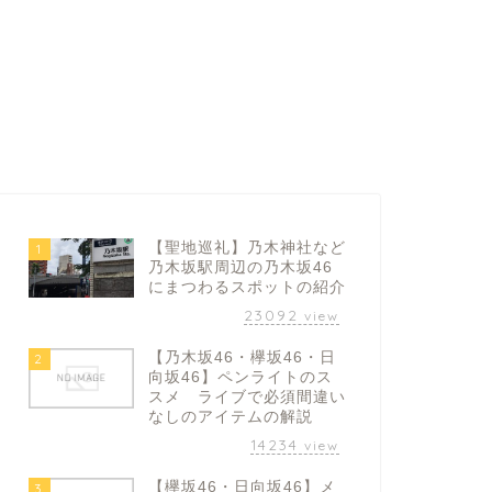
【聖地巡礼】乃木神社など
1
乃木坂駅周辺の乃木坂46
にまつわるスポットの紹介
23092
view
【乃木坂46・欅坂46・日
2
向坂46】ペンライトのス
スメ ライブで必須間違い
なしのアイテムの解説
14234
view
【欅坂46・日向坂46】メ
3