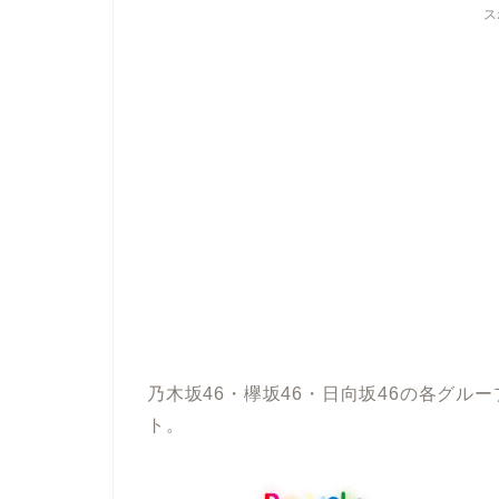
ス
乃木坂46・欅坂46・日向坂46の各グ
ト。