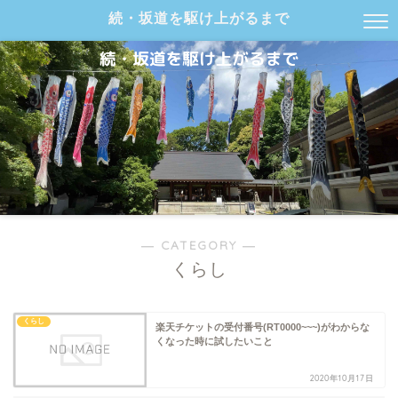
続・坂道を駆け上がるまで
― CATEGORY ―
くらし
くらし
楽天チケットの受付番号(RT0000~~~)がわからな
くなった時に試したいこと
2020年10月17日