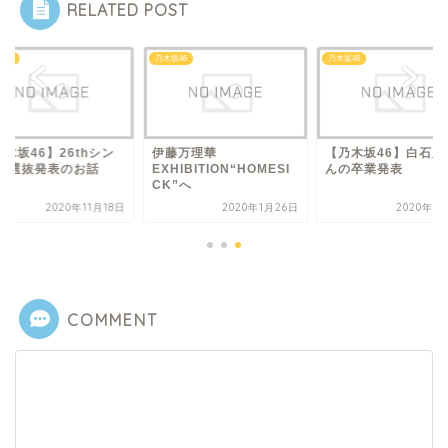
RELATED POST
坂46
乃木坂46
乃木坂46
木坂46】26thシン
伊藤万理華
【乃木坂46】白石麻
ル 選抜発表のお話
EXHIBITION“HOMESI
んの卒業発表
CK”へ
2020年11月18日
2020年1月26日
2020年1
COMMENT