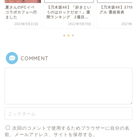
元真夏さんのFCイベ
【乃木坂46】「好きとい
【乃木坂46】27th
トとコラボカフェへ行
うのはロックだせ！」週
グル 選抜発表
てきました
間ランキング 2週目...
2023年5月22日
2022年9月15日
2021年4
COMMENT
次回のコメントで使用するためブラウザーに自分の名
前、メールアドレス、サイトを保存する。