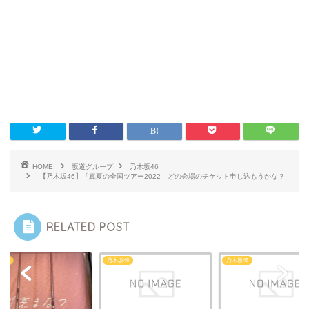
HOME
坂道グループ
乃木坂46
【乃木坂46】「真夏の全国ツアー2022」どの会場のチケット申し込もうかな？
RELATED POST
坂46
乃木坂46
乃木坂46