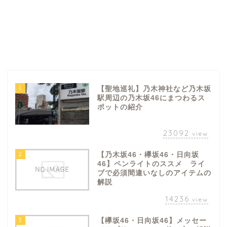
1
【聖地巡礼】乃木神社など乃木坂
駅周辺の乃木坂46にまつわるス
ポットの紹介
23092
view
2
【乃木坂46・欅坂46・日向坂
46】ペンライトのススメ ライ
ブで必須間違いなしのアイテムの
解説
14236
view
3
【欅坂46・日向坂46】メッセー